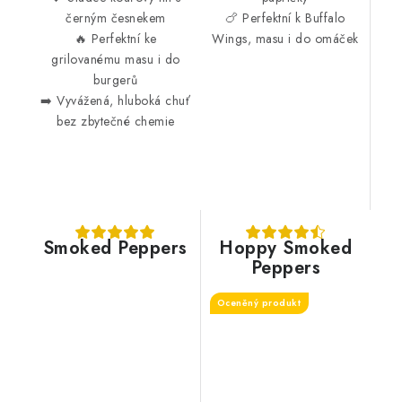
černým česnekem
🍗 Perfektní k Buffalo
🔥 Perfektní ke
Wings, masu i do omáček
grilovanému masu i do
burgerů
➡️ Vyvážená, hluboká chuť
bez zbytečné chemie
Smoked Peppers
Hoppy Smoked
Peppers
Oceněný produkt