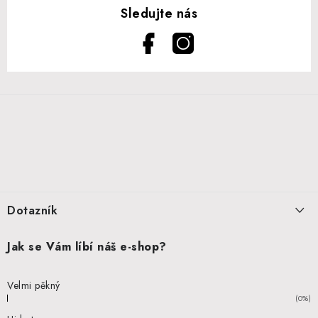
Z
á
p
a
t
í
Dotazník
Jak se Vám líbí náš e-shop?
Velmi pěkný
(0%)