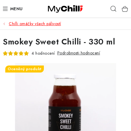
Přejít
Hleda
na
obsah
Chilli omáčky všech pálivostí
KOMPLETNÍ NABÍDKA
Smokey Sweet Chilli - 330 ml
DÁRKOVÉ SADY
Podrobnosti hodnocení
4 hodnocení
OCENĚNÉ PRODUKTY
Oceněný produkt
LIMITOVANÉ EDICE
KDO JSME?
KDE NÁS KOUPÍTE
BLOG