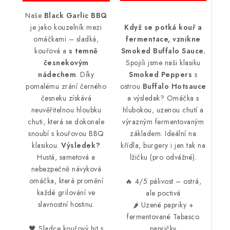
Naše
Black Garlic BBQ
je jako kouzelník mezi
Když se potká kouř a
omáčkami – sladká,
fermentace, vznikne
kouřová a
s temně
Smoked Buffalo Sauce.
česnekovým
Spojili jsme naši klasiku
nádechem
. Díky
Smoked Peppers
s
pomalému zrání černého
ostrou
Buffalo Hotsauce
česneku získává
a výsledek? Omáčka s
neuvěřitelnou hloubku
hlubokou, uzenou chutí a
chuti, která se dokonale
výrazným fermentovaným
snoubí s kouřovou BBQ
základem. Ideální na
klasikou.
Výsledek?
křídla, burgery i jen tak na
Hustá, sametová a
lžičku (pro odvážné).
nebezpečně návyková
omáčka, která promění
🔥 4/5 pálivost – ostrá,
každé grilování ve
ale poctivá
slavnostní hostinu.
🌶️ Uzené papriky +
fermentované Tabasco
🖤 Sladce kouřový hit s
papričky