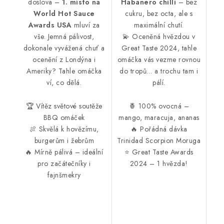
doslova –
1. místo na
Habanero chilli
– bez
World Hot Sauce
cukru, bez octa, ale s
Awards USA
mluví za
maximální chutí.
vše. Jemná pálivost,
💫 Oceněná hvězdou v
dokonale vyvážená chuť a
Great Taste 2024, tahle
ocenění z Londýna i
omáčka vás vezme rovnou
Ameriky? Tahle omáčka
do tropů… a trochu tam i
ví, co dělá.
pálí.
🏆 Vítěz světové soutěže
🍍 100% ovocná –
BBQ omáček
mango, maracuja, ananas
🍖 Skvělá k hovězímu,
🔥 Pořádná dávka
burgerům i žebrům
Trinidad Scorpion Moruga
🔥 Mírně pálivá – ideální
⭐ Great Taste Awards
pro začátečníky i
2024 – 1 hvězda!
fajnšmekry