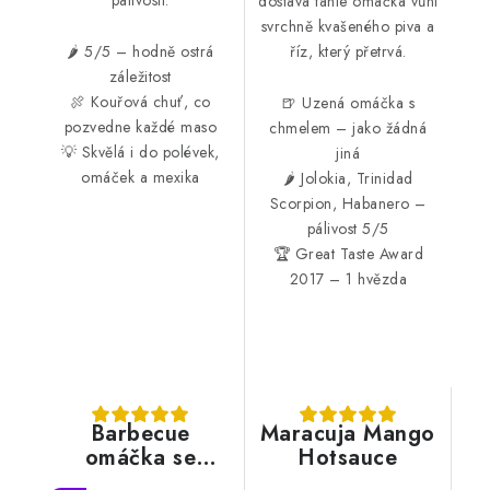
dostává tahle omáčka vůni
svrchně kvašeného piva a
říz, který přetrvá.
🌶️ 5/5 – hodně ostrá
záležitost
🍖 Kouřová chuť, co
🍺 Uzená omáčka s
pozvedne každé maso
chmelem – jako žádná
💡 Skvělá i do polévek,
jiná
omáček a mexika
🌶️ Jolokia, Trinidad
Scorpion, Habanero –
pálivost 5/5
🏆 Great Taste Award
2017 – 1 hvězda
Barbecue
Maracuja Mango
omáčka se
Hotsauce
sušenými rajčaty