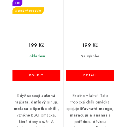
Tip
Oceněný produkt
199 Kč
199 Kč
Skladem
Ve výrobě
Když se spojí
sušená
Exotika v lahvi! Tato
rajčata, datlový sirup,
tropická chilli omáčka
melasa a špetka chilli
,
spojuje
šťavnaté mango,
vznikne BBQ omáčka,
maracuju a ananas
s
která dobyla svět. A
pořádnou dávkou