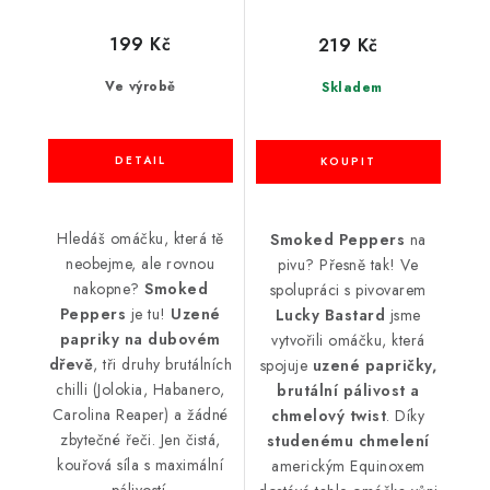
199 Kč
219 Kč
Ve výrobě
Skladem
Hledáš omáčku, která tě
Smoked Peppers
na
neobejme, ale rovnou
pivu? Přesně tak! Ve
nakopne?
Smoked
spolupráci s pivovarem
Peppers
je tu!
Uzené
Lucky Bastard
jsme
papriky na dubovém
vytvořili omáčku, která
dřevě
, tři druhy brutálních
spojuje
uzené papričky,
chilli (Jolokia, Habanero,
brutální pálivost a
Carolina Reaper) a žádné
chmelový twist
. Díky
zbytečné řeči. Jen čistá,
studenému chmelení
kouřová síla s maximální
americkým Equinoxem
pálivostí.