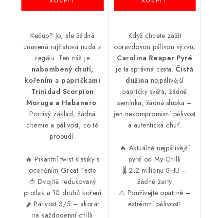
Kečup? Jo, ale žádná
Když chcete zažít
unavená rajčatová nuda z
opravdovou pálivou výzvu,
regálu. Ten náš je
Carolina Reaper Pyré
nabombený chutí,
je ta správná cesta.
Čistá
kořením a papričkami
dužina
nejpálivější
Trinidad Scorpion
papričky světa, žádné
Moruga a Habanero
.
semínka, žádná slupka –
Poctivý základ, žádná
jen nekompromisní pálivost
chemie a pálivost, co tě
a autentická chuť.
probudí.
🔥 Aktuálně nejpálivější
🔥 Pikantní twist klasiky s
pyré od My-Chilli
oceněním Great Taste
🌡️ 2,2 milionu SHU –
🍅 Dvojitě redukovaný
žádné žerty
protlak a 10 druhů koření
⚠️ Používejte opatrně –
🌶️ Pálivost 3/5 – akorát
extrémní pálivost!
na každodenní chilli