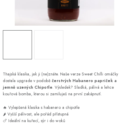
CHILLI OMÁČKY VŠECH PÁLIVOSTÍ
CHUTNEY, DŽEMY A SLADKÉ
SALSY, DIPY, KOŘENÍ
ZNAČKY
Kontakty
Jak nakupovat, doprava
Velkoobchodní spolupráce
Hodnocení obchodu
Thajská klasika, jak ji (ne)znáte. Naše verze Sweet Chilli omáčky
Obchodní podmínky
Kde nás koupíte
dostala upgrade v podobě
čerstvých Habanero papriček a
jemně uzených Chipotle
. Výsledek? Sladká, pálivá a lehce
kouřová bomba, kterou si zamiluješ na první zakápnutí.
🔥 Vylepšená klasika s habanero a chipotle
🌶️ Vyšší pálivost, ale pořád přístupná
🍗 Ideální na kuřecí, sýr i do woků