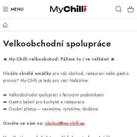
Přejít
Hleda
na
obsah
Domů
KOMPLETNÍ NABÍDKA
Velkoobchodní spolupráce
DÁRKOVÉ SADY
OCENĚNÉ PRODUKTY
🔥 My-Chilli velkoobchod: Pálíme to i ve velkém! 🔥
Hledáte
skvělé omáčky
pro váš obchod, restauraci nebo gastro
LIMITOVANÉ EDICE
provoz? My-Chilli je tady pro vás! Nabízíme:
KDO JSME?
➡️ Velkoobchodní spolupráci s férovými podmínkami
➡️ Gastro balení pro kuchyně a restaurace
KDE NÁS KOUPÍTE
➡️ Osobní přístup – naceníme, vyřešíme, dodáme
BLOG
Ozvěte se nám na:
obchod
@my
-chilli.eu