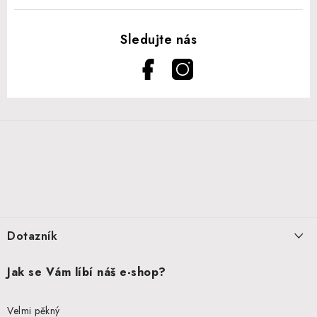
Z
á
p
a
t
í
Dotazník
Jak se Vám líbí náš e-shop?
Velmi pěkný