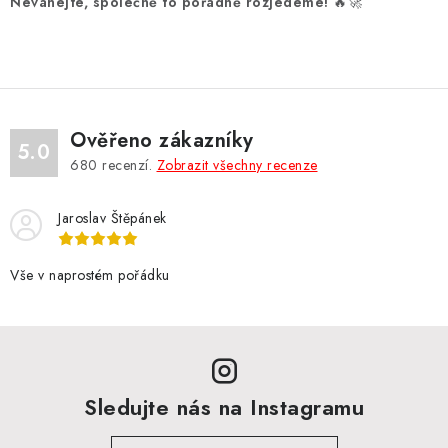
CHILLI OMÁČKY VŠECH PÁLIVOSTÍ
Neváhejte, společně to pořádně rozjedeme!
🔥🚀
CHUTNEY, DŽEMY A SLADKÉ
SALSY, DIPY, KOŘENÍ
Ověřeno zákazníky
5.0
ZNAČKY
680
recenzí.
Zobrazit všechny recenze
Kontakty
Jak nakupovat, doprava
Jaroslav Štěpánek
Velkoobchodní spolupráce
Hodnocení obchodu
Vše v naprostém pořádku
Obchodní podmínky
Kde nás koupíte
Sledujte nás na Instagramu