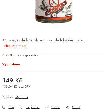
CHILLI OMÁČKY VŠECH PÁLIVOSTÍ
CHUTNEY, DŽEMY A SLADKÉ
SALSY, DIPY, KOŘENÍ
ZNAČKY
Křupavé, nakládané Jalapeños ve skladokyselém nálevu.
Více informací
Kontakty
Jak nakupovat, doprava
Položka byla vyprodána…
Velkoobchodní spolupráce
Hodnocení obchodu
Vyprodáno
Obchodní podmínky
Kde nás koupíte
149 Kč
133,04 Kč bez DPH
Měrná cena:
Značka:
My-Chilli
Tisk
Zeptat se
Hlídat
Sdílet