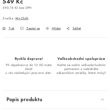
549 Kč
490,18 Kč bez DPH
Měrná cena:
Značka:
My-Chilli
Tisk
Zeptat se
Hlídat
Sdílet
Rychlá doprava!
Velkoobchodní spolupráce
Při objednávce do 12:00 máte
Staňte se naším velkoobchodním
zboží
partnerem a nabídněte
u vás následující pracovní den.
zákazníkům omáčky, které milují!
Popis produktu