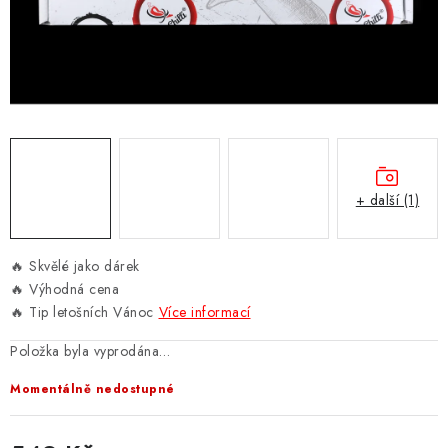
CHILLI OMÁČKY VŠECH PÁLIVOSTÍ
CHUTNEY, DŽEMY A SLADKÉ
SALSY, DIPY, KOŘENÍ
ZNAČKY
+ další (1)
Kontakty
Jak nakupovat, doprava
Velkoobchodní spolupráce
Hodnocení obchodu
🔥 Skvělé jako dárek
Obchodní podmínky
Kde nás koupíte
🔥 Výhodná cena
🔥 Tip letošních Vánoc
Více informací
Položka byla vyprodána…
Momentálně nedostupné