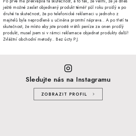
Po prvé mě překvapila ta skutečnost, a to tak, že velmi, že je dnes
ještě možné zaslat objednaný produkt téměř půl roku prošlý a po
druhé ta skutečnost, že po telefonické reklamaci u jednoho z
majitelů byla neprodleně u učiněna promtní náprava... A po třetí ta
skutečnost, že místo aby jste prostě vrátili peníze za onen prošlý
produkt, musel jsem si v rámci reklamace objednat produkty další!
Zvláštní obchodní metody... Bez úcty P.J.
Sledujte nás na Instagramu
ZOBRAZIT PROFIL