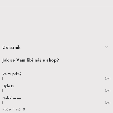
Z
á
p
a
t
í
Dotazník
Jak se Vám líbí náš e-shop?
Velmi pěkný
(0%)
Ujde to
(0%)
Nelíbí se mi
(0%)
Počet hlasů:
0