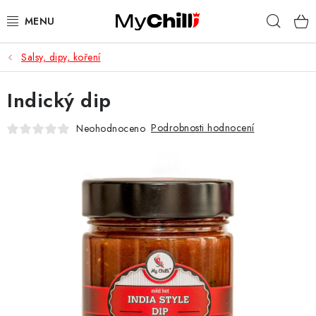
Přejít
Hleda
na
obsah
Salsy, dipy, koření
KOMPLETNÍ NABÍDKA
Indický dip
DÁRKOVÉ SADY
Podrobnosti hodnocení
Neohodnoceno
OCENĚNÉ PRODUKTY
LIMITOVANÉ EDICE
KDO JSME?
KDE NÁS KOUPÍTE
BLOG