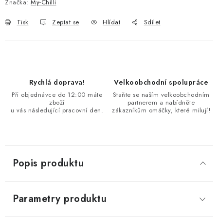
Značka:
My-Chilli
Tisk
Zeptat se
Hlídat
Sdílet
Rychlá doprava!
Velkoobchodní spolupráce
Při objednávce do 12:00 máte
Staňte se naším velkoobchodním
zboží
partnerem a nabídněte
u vás následující pracovní den.
zákazníkům omáčky, které milují!
Popis produktu
Parametry produktu