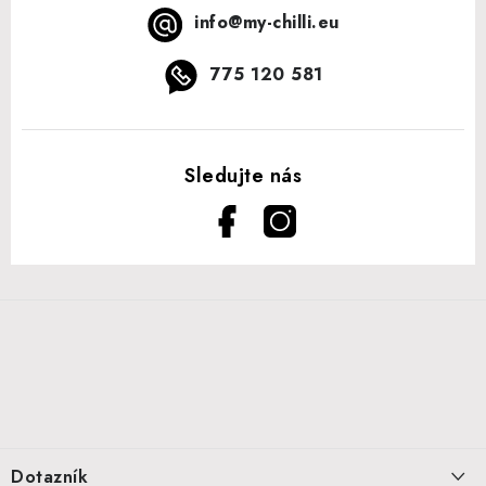
info
@
my-chilli.eu
775 120 581
Z
á
p
a
t
í
Dotazník