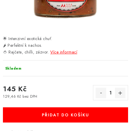
CHILLI OMÁČKY VŠECH PÁLIVOSTÍ
CHUTNEY, DŽEMY A SLADKÉ
SALSY, DIPY, KOŘENÍ
🌟 Intenzivní exotická chuť.
🌶️ Perfektní k nachos.
ZNAČKY
🍅 Rajčata, chilli, zázvor.
Více informací
Kontakty
Jak nakupovat, doprava
Skladem
Velkoobchodní spolupráce
Hodnocení obchodu
Obchodní podmínky
Kde nás koupíte
145 Kč
129,46 Kč bez DPH
Měrná cena:
PŘIDAT DO KOŠÍKU