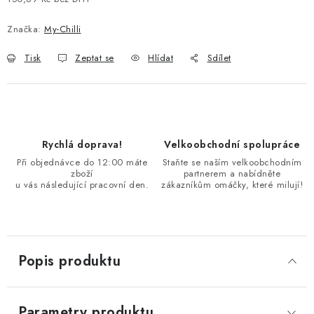
Měrná cena:
Značka:
My-Chilli
Tisk
Zeptat se
Hlídat
Sdílet
Rychlá doprava!
Velkoobchodní spolupráce
Při objednávce do 12:00 máte
Staňte se naším velkoobchodním
zboží
partnerem a nabídněte
u vás následující pracovní den.
zákazníkům omáčky, které milují!
Popis produktu
Parametry produktu