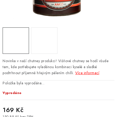
CHILLI OMÁČKY VŠECH PÁLIVOSTÍ
CHUTNEY, DŽEMY A SLADKÉ
SALSY, DIPY, KOŘENÍ
ZNAČKY
Kontakty
Jak nakupovat, doprava
Novinka v naší chutney produkci! Višňové chutney se hodí všude
Velkoobchodní spolupráce
Hodnocení obchodu
tam, kde potřebujete vyladěnou kombinaci kyselé a sladké
Obchodní podmínky
Kde nás koupíte
podtrhnout příjemně hřejivým pálením chilli.
Více informací
Položka byla vyprodána…
Vyprodáno
169 Kč
150,89 Kč bez DPH