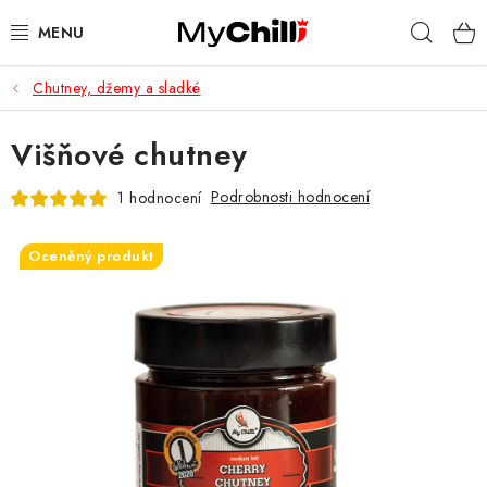
Přejít
Hleda
na
obsah
Chutney, džemy a sladké
KOMPLETNÍ NABÍDKA
Višňové chutney
DÁRKOVÉ SADY
Podrobnosti hodnocení
1 hodnocení
OCENĚNÉ PRODUKTY
Oceněný produkt
LIMITOVANÉ EDICE
KDO JSME?
KDE NÁS KOUPÍTE
BLOG