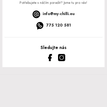
Potřebujete s něčím poradit? Jsme tu pro vás!
info
@
my-chilli.eu
775 120 581
Z
á
p
a
t
í