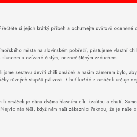
Přečtěte si jejich krátký příběh a ochutnejte světově oceněné c
řského města na slovinském pobřeží, pěstujeme vlastní chill
m sluncem a ovívané čistým, neznečištěným vzduchem.
ili jsme sestavu devíti chilli omáček a naším záměrem bylo, ab
čky různých stupňů pálivosti. Chuť každé z omáček určuje neje
hilli omáček je dána dvěma hlavními cíli: kvalitou a chutí. Sam
. Nejvíc nás těší, když nám naši zákazníci řeknou, že je naše 