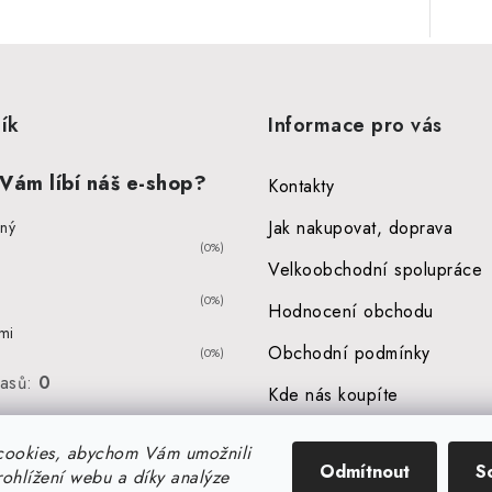
ík
Informace pro vás
 Vám líbí náš e-shop?
Kontakty
Jak nakupovat, doprava
kný
(0%)
Velkoobchodní spolupráce
(0%)
Hodnocení obchodu
 mi
Obchodní podmínky
(0%)
lasů:
0
Kde nás koupíte
cookies, abychom Vám umožnili
Odmítnout
S
ohlížení webu a díky analýze