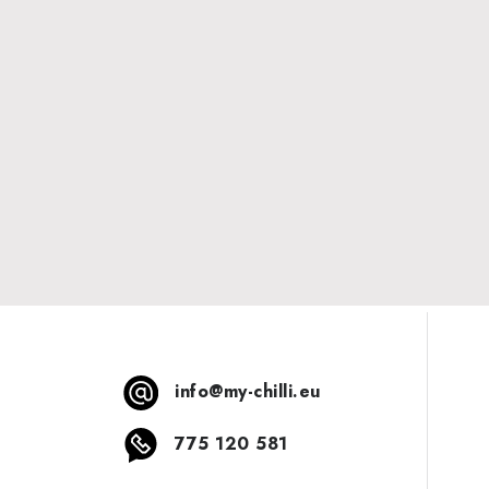
info
@
my-chilli.eu
775 120 581