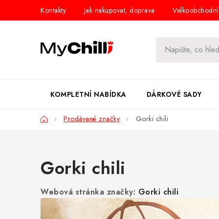
Přejít
Kontakty
Jak nakupovat, doprava
Velkoobchodní
na
obsah
KOMPLETNÍ NABÍDKA
DÁRKOVÉ SADY
Domů
Prodávané značky
Gorki chili
Gorki chili
Webová stránka značky:
Gorki chili