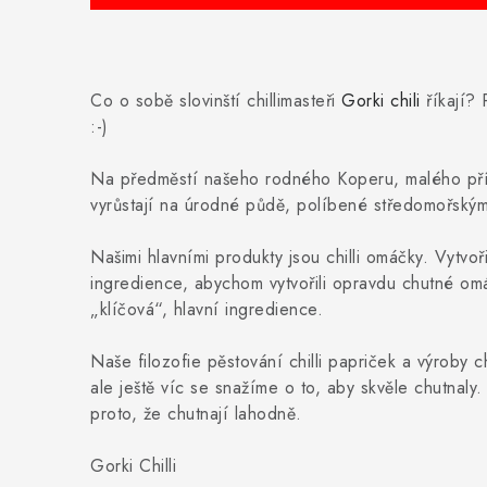
Co o sobě slovinští chillimasteři
Gorki chili
říkají? 
:-)
Na předměstí našeho rodného Koperu, malého přímo
vyrůstají na úrodné půdě, políbené středomořský
Našimi hlavními produkty jsou chilli omáčky. Vytvoř
ingredience, abychom vytvořili opravdu chutné omá
„klíčová“, hlavní ingredience.
Naše filozofie pěstování chilli papriček a výroby c
ale ještě víc se snažíme o to, aby skvěle chutnaly
proto, že chutnají lahodně.
Gorki Chilli