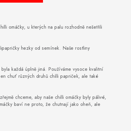
hilli omáčky, u kterých na palu rozhodně nešetřili
ipapričky hezky od semínek. Naše rostliny
y byla každá úplně jiná. Používáme vysoce kvalitní
n chuť různých druhů chilli papriček, ale také
ozřejmě chceme, aby naše chilli omáčky byly pálivé,
omáčky baví ne proto, že chutnají jako oheň, ale