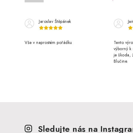
n
n
í
Jaroslav Štěpánek
Ja
p
Vše v naprostém pořádku
Tento výro
a
výborný k 
n
je škoda, 
Blučine.
e
l
Sledujte nás na Instagr