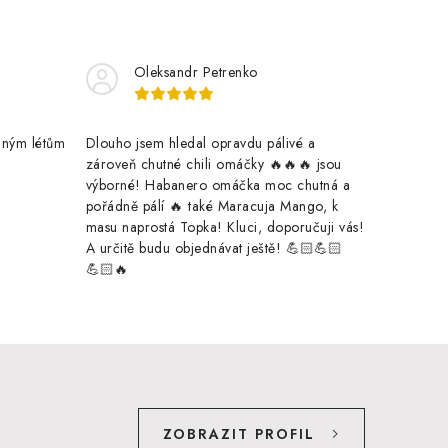
Oleksandr Petrenko
jiným létům
Dlouho jsem hledal opravdu pálivé a
zároveň chutné chili omáčky 🔥🔥🔥 jsou
výborné! Habanero omáčka moc chutná a
pořádně pálí 🔥 také Maracuja Mango, k
masu naprostá Topka! Kluci, doporučuji vás!
A určitě budu objednávat ještě! 💪🏻💪🏻
💪🏻🔥
ZOBRAZIT PROFIL