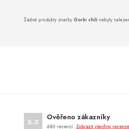
Žádné produkty značky
Gorki chili
nebyly nalezen
P
o
s
t
r
Ověřeno zákazníky
a
5.0
680
recenzí.
Zobrazit všechny recenz