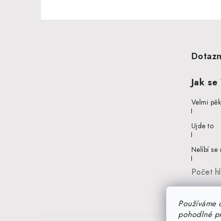
Z
á
Dotazn
p
a
Jak se
t
Velmi pě
í
Ujde to
Nelíbí se
Počet h
Používáme 
pohodlné pr