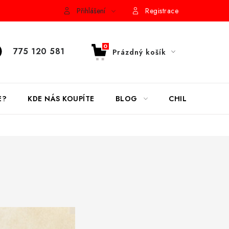
de nás koupíte
Přihlášení
Registrace
775 120 581
Prázdný košík
NÁKUPNÍ
KOŠÍK
E?
KDE NÁS KOUPÍTE
BLOG
CHILLI OMÁČKY