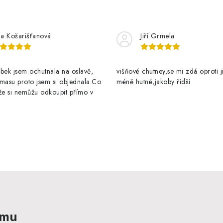
na Košarišťanová
Jiří Grmela
bek jsem ochutnala na oslavě,
višňové chutney,se mi zdá oproti 
masu proto jsem si objednala.Co
méně hutné,jakoby řídší
že si nemůžu odkoupit přímo v
amu